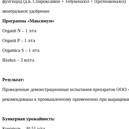
фунгицид (д.в. Спироксамин + Тебуконазол + Протиоконазол)
минеральное удобрение
Программа «Максимум»
Organit N – 1 л/га
Organit P – 1 л/га
Orgamica S – 1 л/га
Biodux – 3 мл/га
Результат:
Проведенные демонстрационные испытания препаратов ООО «
рекомендованы к промышленному применению при выращивани
Бункерная урожайность:
Контроль – 30,51 ц/га