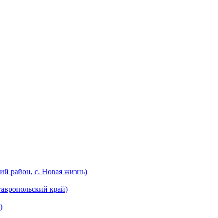
й район, с. Новая жизнь)
тавропольский край)
)