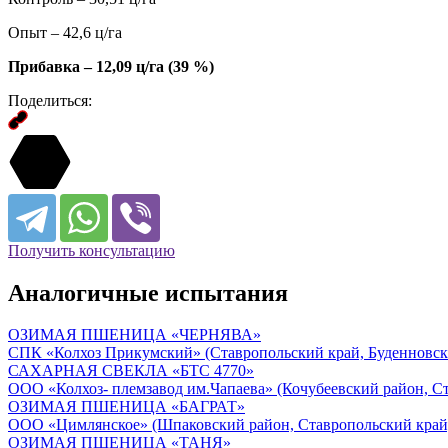
Опыт – 42,6 ц/га
Прибавка – 12,09 ц/га (39 %)
Поделиться:
Получить консультацию
Аналогичные испытания
ОЗИМАЯ ПШЕНИЦА «ЧЕРНЯВА»
СПК «Колхоз Прикумский» (Ставропольский край, Буденновски
САХАРНАЯ СВЕКЛА «БТС 4770»
ООО «Колхоз- племзавод им.Чапаева» (Кочубеевский район, С
ОЗИМАЯ ПШЕНИЦА «БАГРАТ»
ООО «Цимлянское» (Шпаковский район, Ставропольский край
ОЗИМАЯ ПШЕНИЦА «ТАНЯ»