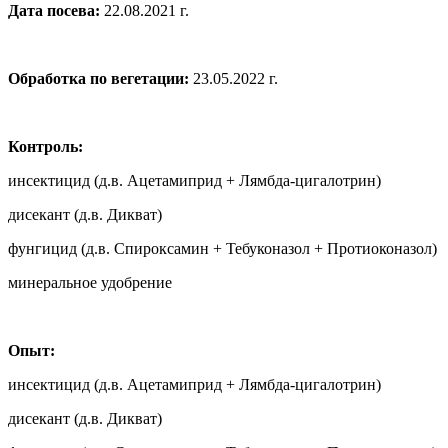
Дата посева:
22.08.2021 г.
Обработка по вегетации:
23.05.2022 г.
Контроль:
инсектицид (д.в. Ацетамиприд + Лямбда-цигалотрин)
дисекант (д.в. Дикват)
фунгицид (д.в. Спироксамин + Тебуконазол + Протиоконазол)
минеральное удобрение
Опыт:
инсектицид (д.в. Ацетамиприд + Лямбда-цигалотрин)
дисекант (д.в. Дикват)