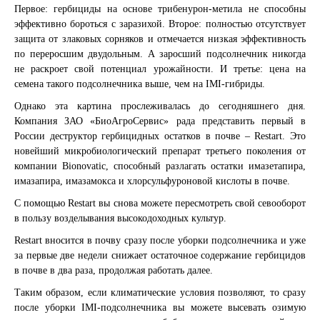
Первое: гербициды на основе трибенурон-метила не способны
эффективно бороться с заразихой. Второе: полностью отсутствует
защита от злаковых сорняков и отмечается низкая эффективность
по переросшим двудольным. А заросший подсолнечник никогда
не раскроет свой потенциал урожайности. И третье: цена на
семена такого подсолнечника выше, чем на IMI-гибриды.
Однако эта картина прослеживалась до сегодняшнего дня.
Компания ЗАО «БиоАгроСервис» рада представить первый в
России деструктор гербицидных остатков в почве – Restart. Это
новейший микробиологический препарат третьего поколения от
компании Bionovatic, способный разлагать остатки имазетапира,
имазапира, имазамокса и хлорсульфуроновой кислоты в почве.
С помощью Restart вы снова можете пересмотреть свой севооборот
в пользу возделывания высокодоходных культур.
Restart вносится в почву сразу после уборки подсолнечника и уже
за первые две недели снижает остаточное содержание гербицидов
в почве в два раза, продолжая работать далее.
Таким образом, если климатические условия позволяют, то сразу
после уборки IMI-подсолнечника вы можете высевать озимую