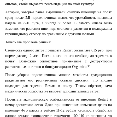
опытов, чтобы выдавать рекомендации по этой культуре.
Аграрии, которые ранее выращивали озимую пшеницу на полях
сразу после IMI-подсолнечника, знают, что урожайность пшеницы
падала на 8-10 ц/га, а иногда и более. С самого начала было
заметно, что растения пшеницы отстают в развитии и подвержены
гербицидному стрессу по сравнению с другими полями.
Теперь эта проблема решена!
Стоимость одного литра препарата Restart составляет 615 руб. при
норме расхода 2 л/га. После внесения его необходимо заделать в
почву. Возможно совместное применение с деструктором
растительных остатков и биофунгицидом Orgamica F.
После уборки подсолнечника многие хозяйства традиционно
разделывают его растительные остатки дисками, что вполне
подходит для заделки Restart в почву. Таким образом, сама
механическая обработка не вызовет дополнительных затрат.
Посчитать экономическую эффективность от внесения Restart в
почву достаточно легко. Даже при нынешних невысоких ценах на
пшеницу 4-го класса в районе 11-12 руб./кг стоимость обработки
одного гектара эквивалентна стоимости 100-110 кг пшеницы, то