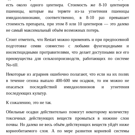
есть около одного центнера. Стоимость же 8-10 центнеров
пшеницы, которые вы теряете из-за угнетения пшеницы
имидазолинонами, соответственно, в 8-10 раз превышает
стоимость препарата, при этом 8 или 10 центнеров — это далеко
не самый максимальный объём возможных потерь.
Стоит отметить, что Restart можно применять и при предпосевной
подготовке семян совместно с любыми фунгицидными и
инсектицидными протравителями, что делает доступными все его
преимущества для сельхозпроизводств, работающих по системе
No-till.
Некоторые из аграриев ошибочно полагают, что если на их полях
в течение сезона выпало 400-600 мм осадков, то им можно не
опасаться последействий имидазолинонов и угнетения
последующих культур.
К сожалению, это не так.
Обильные осадки действительно помогут некоторому количеству
токсичных действующих веществ промыться в нижние слои
почвы. Но далеко не весь объём действующих веществ уйдёт ниже
корнеобитаемого слоя. А по мере развития корневой системы