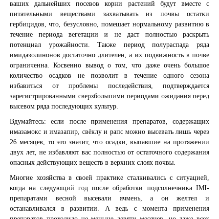
ваших дальнейших посевов корни растений будут вместе с
питательными веществами захватывать из почвы остатки
гербицидов, что, безусловно, помешает нормальному развитию в
течение периода вегетации и не даст полностью раскрыть
потенциал урожайности. Также период полураспада ряда
имидазолинонов достаточно длителен, а их подвижность в почве
ограниченна. Косвенно вывод о том, что даже очень большое
количество осадков не позволит в течение одного сезона
избавиться от проблемы последействия, подтверждается
зарегистрированными сверхбольшими периодами ожидания перед
высевом ряда последующих культур.
Вдумайтесь: если после применения препаратов, содержащих
имазамокс и имазапир, свёклу и рапс можно высевать лишь через
26 месяцев, то это значит, что осадки, выпавшие на протяжении
двух лет, не избавляют вас полностью от остаточного содержания
Агросопровождение и консультация
опасных действующих веществ в верхних слоях почвы.
агронома
Получить коммерческое
Многие хозяйства в своей практике сталкивались с ситуацией,
Подать заявку на вакансию.
Заказать продукцию
Связаться с нами
Заявка на агросопровождение
Получить консультацию
Заказать семена
когда на следующий год после обработки подсолнечника IMI-
предложение
Позвоните на номер 8 800 550 77 00 или оставьте свой номер телефона
препаратами весной высевали ячмень, а он желтел и
и мы перезвоним вам в ближайшее время
Позвоните на номер 8 800 550 77 00 или оставьте свой номер телефона
Позвоните на номер 8 800 550 77 00 или оставьте свой номер телефона
Позвоните на номер 8 800 550 77 00 или оставьте свой номер телефона
Позвоните на номер 8 800 550 77 00 или оставьте свой номер телефона
Позвоните на номер 8 800 550 77 00 или оставьте свой номер телефона
Позвоните на номер 8-928-105-85-24 или оставьте свой номер
останавливался в развитии. А ведь с момента применения
После заполнения формы Вам
Консультация Президента Союза
Позвоните на номер 8 800 550 77 00 или оставьте свой номер телефона
и мы перезвоним вам в ближайшее время
и мы перезвоним вам в ближайшее время
и мы перезвоним вам в ближайшее время
и мы перезвоним вам в ближайшее время
и мы перезвоним вам в ближайшее время
телефона и мы перезвоним вам в ближайшее время
препаратов проходило не меньше девяти месяцев, но даже всех