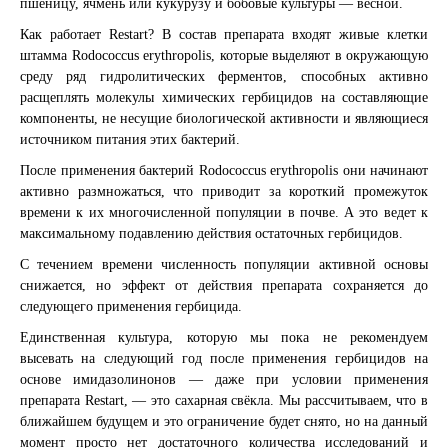
пшеницу, ячмень или кукурузу и бобовые культуры — весной.
Как работает Restart? В состав препарата входят живые клетки
штамма Rodococcus erythropolis, которые выделяют в окружающую
среду ряд гидролитических ферментов, способных активно
расщеплять молекулы химических гербицидов на составляющие
компоненты, не несущие биологической активности и являющиеся
источником питания этих бактерий.
После применения бактерий Rodococcus erythropolis они начинают
активно размножаться, что приводит за короткий промежуток
времени к их многочисленной популяции в почве. А это ведет к
максимальному подавлению действия остаточных гербицидов.
С течением времени численность популяции активной основы
снижается, но эффект от действия препарата сохраняется до
следующего применения гербицида.
Единственная культура, которую мы пока не рекомендуем
высевать на следующий год после применения гербицидов на
основе имидазолинонов — даже при условии применения
препарата Restart, — это сахарная свёкла. Мы рассчитываем, что в
ближайшем будущем и это ограничение будет снято, но на данный
момент просто нет достаточного количества исследований и