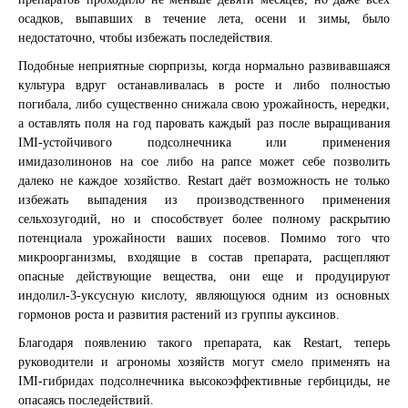
и мы перезвоним вам в ближайшее время
БЕСПЛАТНО
будет доступна
фитопатологов, к.б.н. Анатолия
осадков, выпавших в течение лета, осени и зимы, было
технология защиты семян 2026
Таракановского
недостаточно, чтобы избежать последействия.
Подобные неприятные сюрпризы, когда нормально развивавшаяся
Получить технологию защиты семян 2026
Позвоните на номер 8 800 550 77 00 или оставьте свой номер телефона
культура вдруг останавливалась в росте и либо полностью
и мы перезвоним вам в ближайшее время
погибала, либо существенно снижала свою урожайность, нередки,
*
ФИО
а оставлять поля на год паровать каждый раз после выращивания
IMI-устойчивого подсолнечника или применения
имидазолинонов на сое либо на рапсе может себе позволить
далеко не каждое хозяйство. Restart даёт возможность не только
*
Email
избежать выпадения из производственного применения
сельхозугодий, но и способствует более полному раскрытию
потенциала урожайности ваших посевов. Помимо того что
микроорганизмы, входящие в состав препарата, расщепляют
Прикрепить фотографии
*
Телефон
опасные действующие вещества, они еще и продуцируют
индолил-3-уксусную кислоту, являющуюся одним из основных
гормонов роста и развития растений из группы ауксинов.
Благодаря появлению такого препарата, как Restart, теперь
Отправить
Отправить
Отправить
Отправить
Отправить
Отправить
руководители и агрономы хозяйств могут смело применять на
Отправить
Отправить
IMI-гибридах подсолнечника высокоэффективные гербициды, не
Прикрепить фотографии
опасаясь последействий.