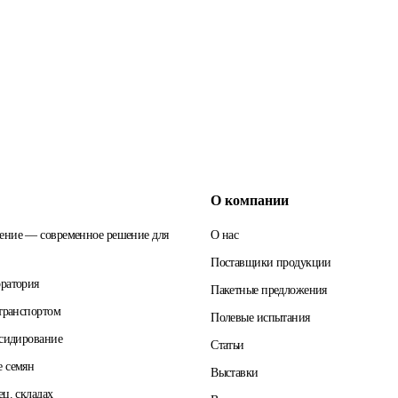
О компании
ение — современное решение для
О нас
Поставщики продукции
ратория
Пакетные предложения
 транспортом
Полевые испытания
бсидирование
Статьи
е семян
Выставки
ц. складах