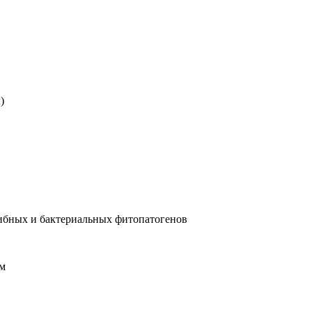
)
рибных и бактериальных фитопатогенов
ем