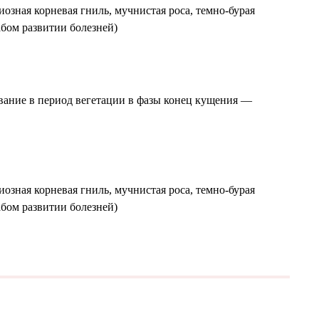
озная корневая гниль, мучнистая роса, темно-бурая
абом развитии болезней)
вание в период вегетации в фазы конец кущения —
озная корневая гниль, мучнистая роса, темно-бурая
абом развитии болезней)