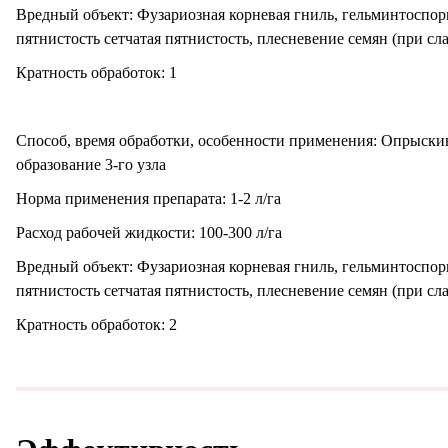
Вредный объект: Фузариозная корневая гниль, гельминтоспори
пятнистость сетчатая пятнистость, плесневение семян (при сл
Отправить
Кратность обработок: 1
Нажимая кнопку «отправить», вы соглашаетесь с
условиями
использования и обработкой персональных данных.
Способ, время обработки, особенности применения: Опрыски
образование 3-го узла
Норма применения препарата: 1-2 л/га
Расход рабочей жидкости: 100-300 л/га
Вредный объект: Фузариозная корневая гниль, гельминтоспори
пятнистость сетчатая пятнистость, плесневение семян (при сл
Кратность обработок: 2