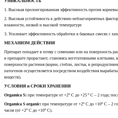
УНИКАЛЬНОСТЬ
1. Высокая пролонгированная эффективность против корневы
2. Высокая устойчивость к действию неблагоприятных факто
влажности, низкой и высокой температуре
3. Усиливает эффективность обработки в баковых смесях с 
МЕХАНИЗМ ДЕЙСТВИЯ
Препарат попадает в почву с семенами или на поверхность р
в препарате прорастают, становясь вегетативными клетками, 
поверхности растения (корни, стебли, листья, и репродуктив
патогенов осуществляется посредством воздействия вырабат
веществ).
УСЛОВИЯ и СРОКИ ХРАНЕНИЯ
о
о
Orgamica S:
при температуре от +2
С до +25
С – 2 года; пос
о
о
Orgamica S organic:
при температуре от +2
С до +10
С – 2 г
о
о
часов (от +2
С до +10
С).