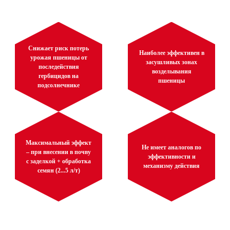
Снижает риск потерь
Наиболее эффективен в
урожая пшеницы от
засушливых зонах
последействия
возделывания
гербицидов на
пшеницы
подсолнечнике
Максимальный эффект
Не имеет аналогов по
– при внесении в почву
эффективности и
с заделкой + обработка
механизму действия
семян (2...5 л/т)