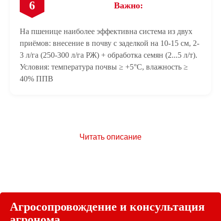
6
Важно:
На пшенице наиболее эффективна система из двух
приёмов: внесение в почву с заделкой на 10-15 см, 2-
3 л/га (250-300 л/га РЖ) + обработка семян (2...5 л/т).
Условия: температура почвы ≥ +5°С, влажность ≥
40% ППВ
Читать описание
Агросопровождение и консультация
агронома