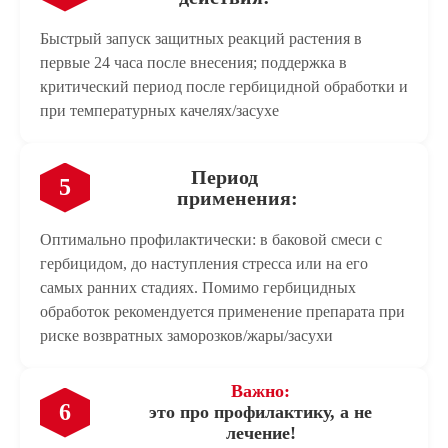
Нажимая кнопку «отправить», вы соглашаетесь с
Нажимая кнопку «отправить», вы соглашаетесь с
Нажимая кнопку «отправить», вы соглашаетесь с
Нажимая кнопку «отправить», вы соглашаетесь с
Нажимая кнопку «отправить», вы соглашаетесь с
Нажимая кнопку «отправить», вы соглашаетесь с
условиями
условиями
условиями
условиями
условиями
условиями
использования и обработкой персональных данных.
использования и обработкой персональных данных.
использования и обработкой персональных данных.
использования и обработкой персональных данных.
использования и обработкой персональных данных.
использования и обработкой персональных данных.
Нажимая кнопку «отправить», вы соглашаетесь с
условиями
использования и обработкой персональных данных.
Быстрый запуск защитных реакций растения в
Нажимая кнопку «отправить», вы соглашаетесь с
условиями
первые 24 часа после внесения; поддержка в
использования и обработкой персональных данных.
критический период после гербицидной обработки и
Отправить
при температурных качелях/засухе
Нажимая кнопку «отправить», вы соглашаетесь с
условиями
использования и обработкой персональных данных.
Период
5
применения:
Оптимально профилактически: в баковой смеси с
гербицидом, до наступления стресса или на его
самых ранних стадиях. Помимо гербицидных
обработок рекомендуется применение препарата при
риске возвратных заморозков/жары/засухи
Важно:
6
это про профилактику, а не
лечение!