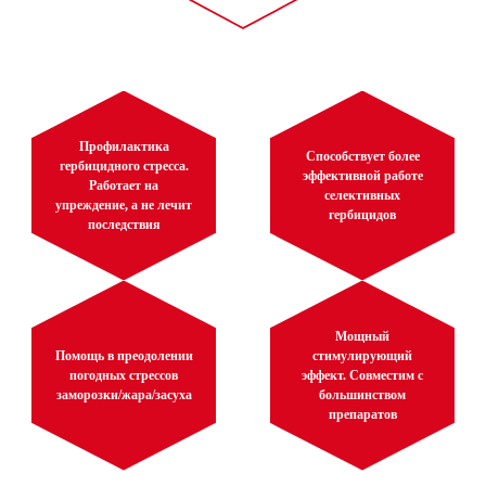
Профилактика
Способствует более
гербицидного стресса.
эффективной работе
Работает на
селективных
упреждение, а не лечит
гербицидов
последствия
Мощный
Помощь в преодолении
стимулирующий
погодных стрессов
эффект. Совместим с
заморозки/жара/засуха
большинством
препаратов