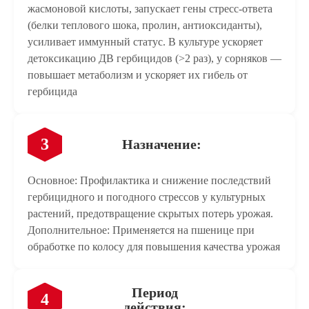
жасмоновой кислоты, запускает гены стресс-ответа
(белки теплового шока, пролин, антиоксиданты),
Получить технологию защиты семян 2026
Позвоните на номер 8 800 550 77 00 или оставьте свой номер телефона
и мы перезвоним вам в ближайшее время
усиливает иммунный статус. В культуре ускоряет
*
ФИО
детоксикацию ДВ гербицидов (>2 раз), у сорняков —
повышает метаболизм и ускоряет их гибель от
гербицида
*
Email
3
Назначение:
Прикрепить фотографии
*
Телефон
Основное: Профилактика и снижение последствий
гербицидного и погодного стрессов у культурных
растений, предотвращение скрытых потерь урожая.
Дополнительное: Применяется на пшенице при
Отправить
Отправить
Отправить
Отправить
Отправить
Отправить
обработке по колосу для повышения качества урожая
Отправить
Отправить
Прикрепить фотографии
Отправить
Нажимая кнопку «отправить», вы соглашаетесь с
условиями
Период
4
использования и обработкой персональных данных.
действия: