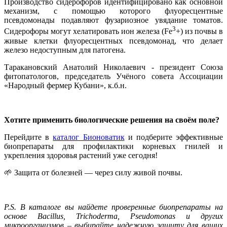
Производство сидерофоров идентифицировано как основной
механизм, с помощью которого флуоресцентные
псевдомонады подавляют фузариозное увядание томатов.
3
Сидерофоры могут хелатировать ион железа (Fе
+) из почвы в
живые клетки флуоресцентных псевдомонад, что делает
железо недоступным для патогена.
Таракановский Анатолий Николаевич - президент Союза
фитопатологов, председатель Учёного совета Ассоциации
«Народный фермер Кубани», к.б.н.
Хотите применить биологические решения на своём поле?
Перейдите в
каталог Бионоватик
и подберите эффективные
биопрепараты для профилактики корневых гнилей и
укрепления здоровья растений уже сегодня!
🌱 Защита от болезней — через силу живой почвы.
P.S. В каталоге вы найдете проверенные биопрепараты на
основе Bacillus, Trichoderma, Pseudomonas и других
микроорганизмов – выбирайте надежную защиту для ваших