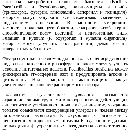
Полезная микробиота включает бактерии (Bacillus,
Paenibacillus и Pseudomonas), актиномицеты и грибы
(триходерма, фузарии, глиокладий, аспергилл и пеницилл),
которые могут запускать все механизмы, связанные с
подавлением заболеваний. В частности, микробиота
компоста, подавляющего болезни, содержит ризобактерии,
способствующие росту растений, и непатогенные виды
Fusarium и Pythium (F. oxysporum и Pythium oligandrum),
которые могут улучшать рост растений, делая хозяина
толерантным к болезням.
Флуоресцентные псевдомонады не только непосредственно
подавляют патогенов в ризосфере, но также могут улучшать
усвоение питательных веществ. Paenibacillus brasilensis может
фиксировать атмосферный азот и продуцировать ауксин и
цитокинин. Виды бацилл и актиномицетов могут
увеличивать поглощение растворимого фосфора.
Подавление фузариозного увядания вызывается
ограничивающими группами микроорганизмов, действующих
синергически: устойчивость почвы к фузариозному увяданию
томатов объясняется конкуренцией углерода и железа между
патогенными изолятами F. oxysporum в ризосфере с
непатогенным эндофитным штаммом F. oxysporum и дикими
популяциями флуоресцентных псевдомонад соответственно.