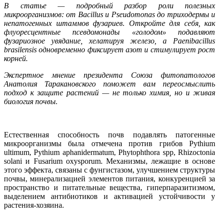
В статье — подробный разбор роли полезных
микроорганизмов: от Bacillus и Pseudomonas до триходермы и
непатогенных штаммов фузариев. Откройте для себя, как
флуоресцентные псевдомонады «голодом» подавляют
фузариозное увядание, хелатируя железо, а Paenibacillus
brasilensis одновременно фиксирует азот и стимулирует рост
корней.
Экспертное мнение президента Союза фитопатологов
Анатолия Таракановского поможет вам переосмыслить
подход к защите растений — не только химия, но и живая
биология почвы.
Естественная способность почв подавлять патогенные
микроорганизмы была отмечена против грибов Pythium
ultimum, Pythium aphanidermatum, Phytophthora spp, Rhizoctonia
solani и Fusarium oxysporum. Механизмы, лежащие в основе
этого эффекта, связаны с фунгистазом, улучшением структуры
почвы, минерализацией элементов питания, конкуренцией за
пространство и питательные вещества, гиперпаразитизмом,
выделением антибиотиков и активацией устойчивости у
растения-хозяина.