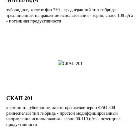
МАТИЛЬДА
зубовидное, желтое фао 250 – среднеранний тип гибрида -
трехлинейный направление использования - зерно, силос 130 ц/га
- потенциал продуктивности
СКАП 201
кремнисто-зубовидное, желто-оранжевое зерно ФАО 300 –
раннеспелый тип гибрида - простой модиффицированный
направление использования - зерно 90-110 ц/га - потенциал
продуктивности