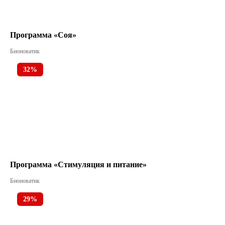
Программа «Соя»
Бионоватик
32%
Программа «Стимуляция и питание»
Бионоватик
29%